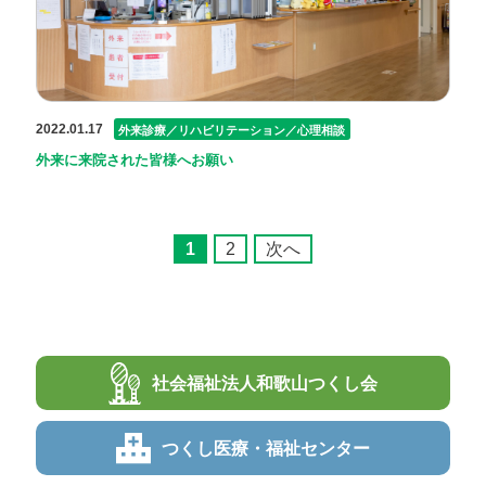
2022.01.17
外来診療／リハビリテーション／心理相談
外来に来院された皆様へお願い
1
2
次へ
社会福祉法人
和歌山つくし会
つくし
医療・福祉センター