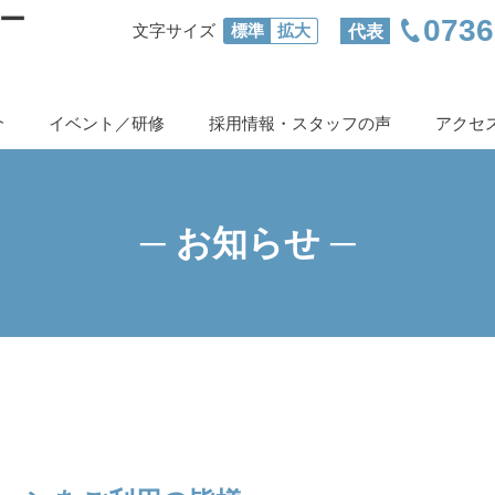
ー
0736
文字サイズ
標準
拡大
代表
介
イベント／研修
採用情報・スタッフの声
アクセ
─ お知らせ ─